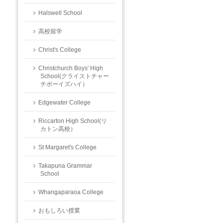
Halswell School
高校留学
Christ's College
Christchurch Boys' High
School(クライストチャー
チボーイズハイ）
Edgewater College
Riccarton High School(リ
カトン高校）
St Margaret's College
Takapuna Grammar
School
Whangaparaoa College
おもしろい授業