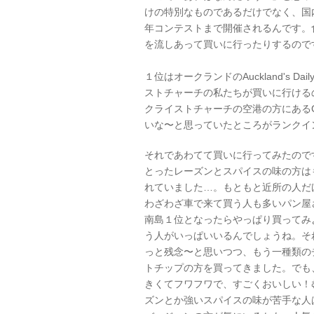
けの特別なものであるだけでなく、国
年コンテストまで開催されるんです。
を流しあって買いに行ったりするのです
１位はオークランドのAuckland's Da
ストチャーチの私たちが買いに行ける
クライストチャーチの空港の方にあるCop
いな〜と思っていたところがランクイ
それであわてて買いに行ってみたので
とったレーズンとスパイスの味の方は
れていました…。もともと近所の人だ
わざわざ車で来て買う人も多いパン屋
南島１位となったらやっぱり買ってみ
う人がいっぱいいるんでしょうね。そ
っと残念〜と思いつつ、もう一種類の
トチップの方を買ってきました。でも
きくてフワフワで、すごくおいしい！
ズンとか強いスパイスの味が苦手な人