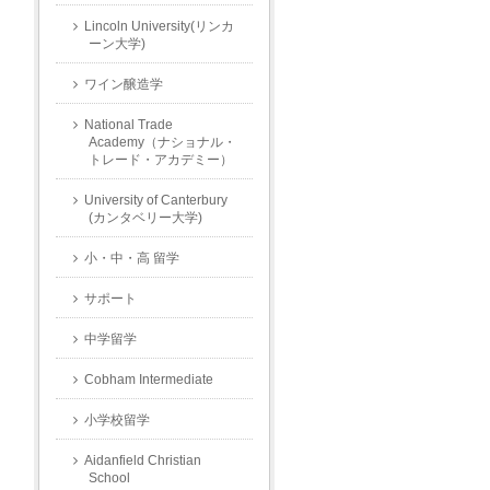
Lincoln University(リンカ
ーン大学)
ワイン醸造学
National Trade
Academy（ナショナル・
トレード・アカデミー）
University of Canterbury
(カンタベリー大学)
小・中・高 留学
サポート
中学留学
Cobham Intermediate
小学校留学
Aidanfield Christian
School