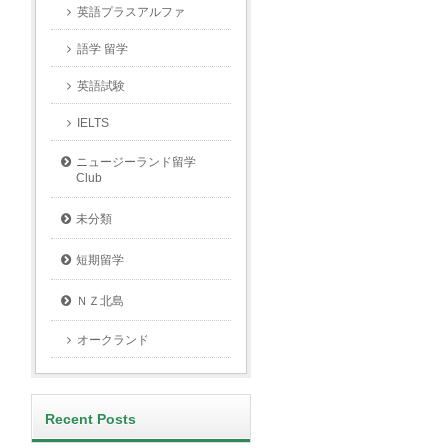
英語プラスアルファ
語学 留学
英語試験
IELTS
ニュージーランド留学
Club
未分類
短期留学
ＮＺ北島
オークランド
Recent Posts