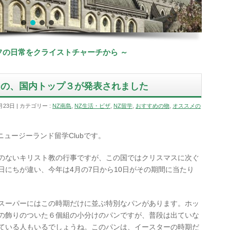
ッフの日常をクライストチャーチから ～
ンの、国内トップ３が発表されました
月23日
カテゴリー :
NZ南島
,
NZ生活・ビザ
,
NZ留学
,
おすすめの物
,
オススメの
ort /ニュージーランド留学Clubです。
のないキリスト教の行事ですが、この国ではクリスマスに次ぐ
日にちが違い、今年は4月の7日から10日がその期間に当たり
スーパーにはこの時期だけに並ぶ特別なパンがあります。ホッ
の飾りのついた６個組の小分けのパンですが、普段は出ていな
ている人もいるでしょうね。このパンは、イースターの時期だ