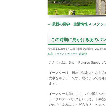
～ 最新の留学・生活情報 ＆ スタ
この時期に見かけるあのパ
投稿日 : 2023年3月23日
最終更新日時 : 2023年3
お店
,
クライストチャーチ
,
未分類
こんにちは。Bright Futures Supp
イースターは、日本ではあまりなじみ
大事なホリデーです。暦によって毎年
ます。
イースターを前にして、パン屋さんや
ト・クロス・バンズといって、十字架
いので「あれはなんだろう？」と思っ