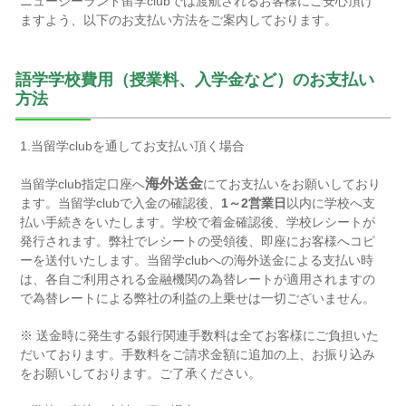
ニュージーランド留学clubでは渡航されるお客様にご安心頂け
ますよう、以下のお支払い方法をご案内しております。
語学学校費用（授業料、入学金など）のお支払い
方法
1.当留学clubを通してお支払い頂く場合
海外送金
当留学club指定口座へ
にてお支払いをお願いしており
ます。当留学clubで入金の確認後、
1～2営業日
以内に学校へ支
払い手続きをいたします。学校で着金確認後、学校レシートが
発行されます。弊社でレシートの受領後、即座にお客様へコピ
ーを送付いたします。当留学clubへの海外送金による支払い時
は、各自ご利用される金融機関の為替レートが適用されますの
で為替レートによる弊社の利益の上乗せは一切ございません。
※ 送金時に発生する銀行関連手数料は全てお客様にご負担いた
だいております。手数料をご請求金額に追加の上、お振り込み
をお願いしております。ご了承ください。