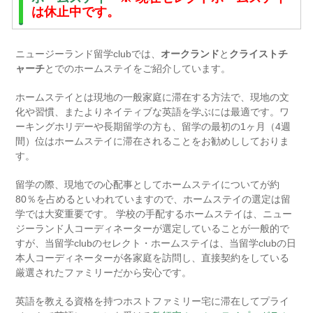
は休止中です。
ニュージーランド留学clubでは、
オークランド
と
クライストチ
ャーチ
とでのホームステイをご紹介しています。
ホームステイとは現地の一般家庭に滞在する方法で、現地の文
化や習慣、またよりネイティブな英語を学ぶには最適です。ワ
ーキングホリデーや長期留学の方も、留学の最初の1ヶ月（4週
間）位はホームステイに滞在されることをお勧めししておりま
す。
留学の際、現地での心配事としてホームステイについてが約
80％を占めるといわれていますので、ホームステイの選定は留
学では大変重要です。 学校の手配するホームステイは、ニュー
ジーランド人コーディネーターが選定していることが一般的で
すが、当留学clubのセレクト・ホームステイは、当留学clubの日
本人コーディネーターが各家庭を訪問し、直接契約をしている
厳選されたファミリーだから安心です。
英語を教える資格を持つホストファミリー宅に滞在してプライ