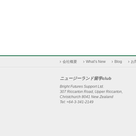
会社概要
What’s New
Blog
お
ニュージーランド留学club
Bright Futures Support Ltd.
307 Riccarton Road, Upper Riccarton,
Christchurch 8041 New Zealand
Tel: +64-3-341-2149