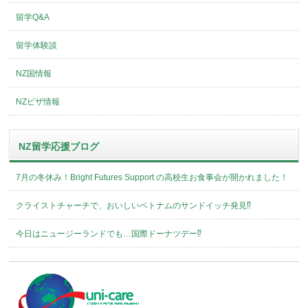
留学Q&A
留学体験談
NZ国情報
NZビザ情報
NZ留学応援ブログ
7月の冬休み！Bright Futures Support の高校生お食事会が開かれました！
クライストチャーチで、おいしいベトナムのサンドイッチ発見⁉︎
今日はニュージーランドでも…国際ドーナツデー⁉︎