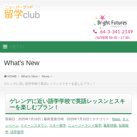
64-3-341-2149
（NZ時間 09:30～17:30）
MENU
What's New
HOME
»
What's New
»
News
»
ゲレンデに近い語学学校で英語レッスンとスキーを楽しむプラン！
ゲレンデに近い語学学校で英語レッスンとスキ
ーを楽しむプラン！
投稿日 : 2025年7月15日
最終更新日時 : 2025年7月15日
カテゴリー :
News
,
キャ
ンペーン
,
クイーンズタウン
,
スキー留学
,
ニュージーランド留学
,
最新情報
,
短期留
学
,
語学留学