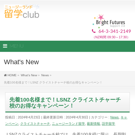
64-3-341-2149
（NZ時間 09:30～17:30）
MENU
What's New
HOME
»
What's New
»
News
»
先着100名様まで！LSNZ クライストチャーチ校のお得なキャンペーン！
先着100名様まで！LSNZ クライストチャーチ
校のお得なキャンペーン！
投稿日 : 2024年4月23日
最終更新日時 : 2024年4月30日
カテゴリー :
News
,
キャ
ンペーン
,
クライストチャーチ
,
ニュージーランド留学
,
最新情報
,
語学留学
LSNZクライストチャーチ校では、先着100名様に限り、長期割