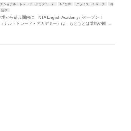
cademy（ナショナル・トレード・アカデミー）
NZ留学
クライストチャーチ
専
 留学
徒歩圏内に、NTA English Academyがオープン！
emy ＝ ナショナル・トレード・アカデミー）は、もともとは乗馬や園 …