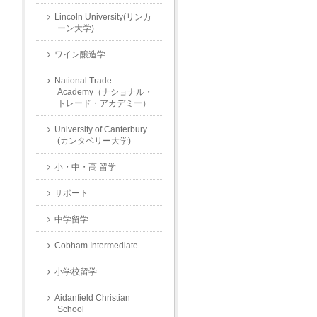
Lincoln University(リンカ
ーン大学)
ワイン醸造学
National Trade
Academy（ナショナル・
トレード・アカデミー）
University of Canterbury
(カンタベリー大学)
小・中・高 留学
サポート
中学留学
Cobham Intermediate
小学校留学
Aidanfield Christian
School