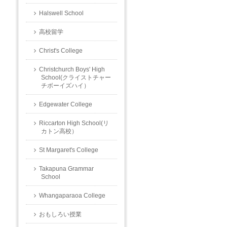
Halswell School
高校留学
Christ's College
Christchurch Boys' High
School(クライストチャー
チボーイズハイ）
Edgewater College
Riccarton High School(リ
カトン高校）
St Margaret's College
Takapuna Grammar
School
Whangaparaoa College
おもしろい授業