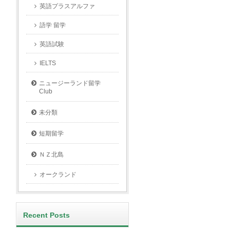
英語プラスアルファ
語学 留学
英語試験
IELTS
ニュージーランド留学
Club
未分類
短期留学
ＮＺ北島
オークランド
Recent Posts