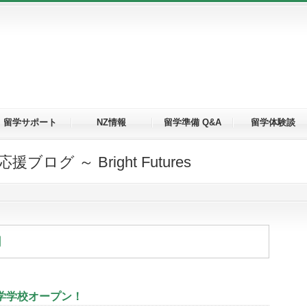
留学サポート
NZ情報
留学準備 Q&A
留学体験談
グ ～ Bright Futures
月
学学校オープン！