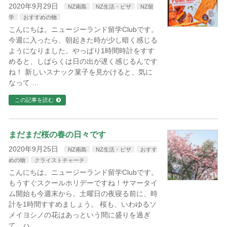
2020年9月29日
NZ南島
NZ生活・ビザ
NZ留
学
おすすめの物
こんにちは。ニュージーランド留学Clubです。
今週に入ったら、朝起きた時が少し暗く感じる
ようになりました。やっぱり1時間時計をすす
めると、しばらくは日の出が遅く感じるんです
ね！ 新しいスナック菓子を見かけると、気に
なって …
この記事を読む
まだまだ桜の春の日々です
2020年9月25日
NZ南島
NZ生活・ビザ
おすす
めの物
クライストチャーチ
こんにちは。ニュージーランド留学Clubです。
もうすぐスクールホリデーですね！サマータイ
ム開始も今週末から。土曜日の夜寝る前に、時
計を1時間すすめましょう。 桜も、いわゆるソ
メイヨシノの花はあっという間に盛りを過ぎ
て、ハ …