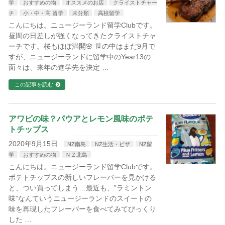
学
おすすめの物
オススメのお店
クライストチャー
チ
小・中・高 留学
未分類
高校留学
こんにちは。ニュージーランド留学Clubです。
昼間の日差しが強くなってきたクライストチャ
ーチです。桜もほぼ満開🌸 世の中はまだ9月で
すが、ニュージーランドに留学中のYear13の
面々は、来年の進学先を決定 …
この記事を読む
アワビの味？パウアとレモン風味のポテ
トチップス
2020年9月15日
NZ南島
NZ生活・ビザ
NZ留
学
おすすめの物
ＮＺ北島
こんにちは。ニュージーランド留学Clubです。
ポテトチップスの新しいフレーバーを見かける
と、つい買ってしまう…最近も、”ラミントン
味”なんていうニュージーランドのスイートの
味を再現したフレーバーを食べてみてびっくり
した …