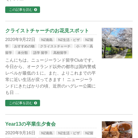
この記事を読む
クライストチャーチのお花見スポット
2020年9月22日
NZ南島
NZ生活・ビザ
NZ留
学
おすすめの物
クライストチャーチ
小・中・高
留学
未分類
語学 留学
高校留学
こんにちは。ニュージーランド留学Clubです。
今日から、オークランド以外の都市は国内警戒
レベルが最低の１に。また、よりこれまでの平
常に近い生活が戻ってきます！ ニュージーラ
ンドにきたばかりの頃、近所のハグレー公園に
も日 …
この記事を読む
Year13の卒業生夕食会
2020年9月16日
NZ南島
NZ生活・ビザ
NZ留