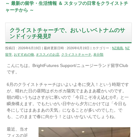
～ 最新の留学・生活情報 ＆ スタッフの日常をクライストチ
ャーチから ～
クライストチャーチで、おいしいベトナムのサ
ンドイッチ発見⁉︎
投稿日 : 2026年6月19日
最終更新日時 : 2026年6月19日
カテゴリー :
NZ南島
,
NZ
留学
,
おすすめの物
,
オススメのお店
,
クライストチャーチ
,
未分類
こんにちは。BrightFutures Support/ニュージーランド留学Club
です。
6月のクライストチャーチはいよいよ冬に突入！という時期です
が、晴れた日の昼間はポカポカ陽気でまあまあ暖かいのです。
朝の暗いうちはさすがに寒いので「今日こそ冷え込むか⁉︎」と一
瞬身構えます。でもたいがい日中から夕方にかけては「今日も
冬にしてはまあまあの天気」になることが多いのでした。で
も、このままで春に向かう！とはいかないんでしょうね。
最近、当オ
フィスの近