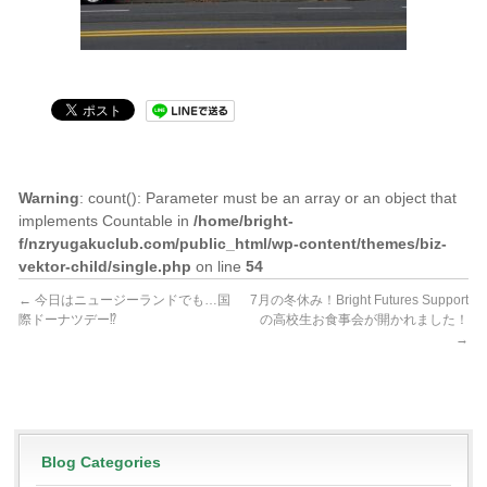
Warning
: count(): Parameter must be an array or an object that
implements Countable in
/home/bright-
f/nzryugakuclub.com/public_html/wp-content/themes/biz-
vektor-child/single.php
on line
54
←
今日はニュージーランドでも…国
7月の冬休み！Bright Futures Support
際ドーナツデー⁉︎
の高校生お食事会が開かれました！
→
Blog Categories