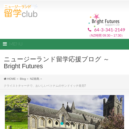
64-3-341-2149
（NZ時間 09:30～17:30）
MENU
ニュージーランド留学応援ブログ ～
Bright Futures
HOME
»
Blog
»
NZ南島
»
クライストチャーチで、おいしいベトナムのサンドイッチ発見⁉︎