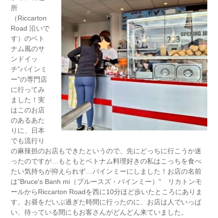
所
（Riccarton
Road 沿いで
す）のベト
ナム風のサ
ンドイッ
チ”バインミ
ー”の専門店
に行ってみ
ました！実
はこのお店
のあるあた
りに、日本
でも流行り
の麻辣担のお店もできたというので、先にどっちに行こうか迷
ったのですが…もともとベトナム料理好きの私はこっちを食べ
たい気持ちが抑えられず…バインミーにしました！お店の名前
は”Bruce's Banh mi（ブルースズ・バインミー）" リカトンモ
ールからRiccarton Roadを西に10分ほど歩いたところにありま
す。お昼をだいぶ過ぎた時間に行ったのに、お店は人でいっぱ
い、待っている間にもお客さんがどんどん来ていました。