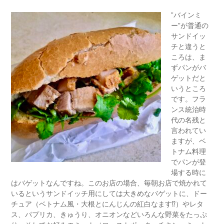
”バインミ
ー”が普通の
サンドイッ
チと違うと
ころは、ま
ずパンがバ
ゲットだと
いうところ
です。フラ
ンス統治時
代の名残と
言われてい
ますが、ベ
トナム料理
でパンが登
場する時に
はバゲットなんですね。このお店の場合、毎朝お店で焼かれて
いるというサンドイッチ用にしては大きめなバゲットに、ドー
チュア（ベトナム風・大根とにんじんの紅白なます⁉︎）やレタ
ス、パプリカ、きゅうり、オニオンなどいろんな野菜をたっぷ