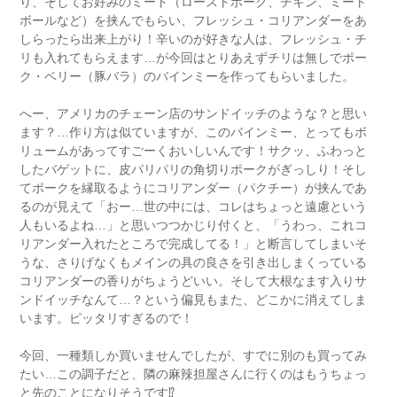
り、そしてお好みのミート（ローストポーク、チキン、ミート
ボールなど）を挟んでもらい、フレッシュ・コリアンダーをあ
しらったら出来上がり！辛いのが好きな人は、フレッシュ・チ
リも入れてもらえます…が今回はとりあえずチリは無しでポー
ク・ベリー（豚バラ）のバインミーを作ってもらいました。
へー、アメリカのチェーン店のサンドイッチのような？と思い
ます？…作り方は似ていますが、このバインミー、とってもボ
リュームがあってすごーくおいしいんです！サクッ、ふわっと
したバゲットに、皮パリパリの角切りポークがぎっしり！そし
てポークを縁取るようにコリアンダー（パクチー）が挟んであ
るのが見えて「おー…世の中には、コレはちょっと遠慮という
人もいるよね…」と思いつつかじり付くと、「うわっ、これコ
リアンダー入れたところで完成してる！」と断言してしまいそ
うな、さりげなくもメインの具の良さを引き出しまくっている
コリアンダーの香りがちょうどいい。そして大根なます入りサ
ンドイッチなんて…？という偏見もまた、どこかに消えてしま
います。ピッタリすぎるので！
今回、一種類しか買いませんでしたが、すでに別のも買ってみ
たい…この調子だと、隣の麻辣担屋さんに行くのはもうちょっ
と先のことになりそうです⁉︎