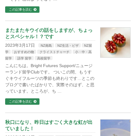
この記事を読む
またまたキウイの話をしますが、ちょっ
とスペシャル！？です
2023年3月17日
NZ南島
NZ生活・ビザ
NZ留
学
おすすめの物
クライストチャーチ
小・中・高
留学
語学 留学
高校留学
こんにちは。Bright Futures Support/ニュージ
ーランド留学Clubです。 ついこの間、もうす
ぐキウイフルーツの季節も終わりです…とこの
ブログで書いたばかりで、実際そのはず、と思
っています。ところが、ち …
この記事を読む
秋口になり、昨日はすごく大きな虹が出
ていました！