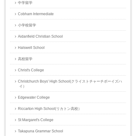
中学留学
Cobham Intermediate
小学校留学
Aidanfield Christian School
Halswell School
高校留学
Christ's College
Christchurch Boys' High School(クライストチャーチボーイズハ
イ）
Edgewater College
Riccarton High School(リカトン高校）
St Margaret's College
Takapuna Grammar School