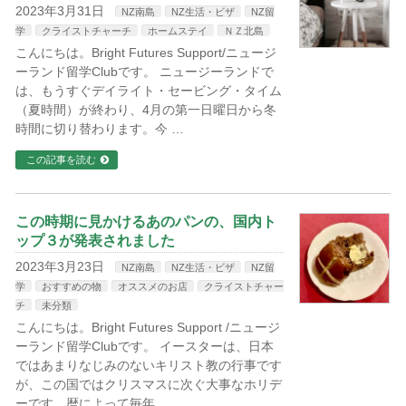
2023年3月31日
NZ南島
NZ生活・ビザ
NZ留
学
クライストチャーチ
ホームステイ
ＮＺ北島
こんにちは。Bright Futures Support/ニュージ
ーランド留学Clubです。 ニュージーランドで
は、もうすぐデイライト・セービング・タイム
（夏時間）が終わり、4月の第一日曜日から冬
時間に切り替わります。今 …
この記事を読む
この時期に見かけるあのパンの、国内ト
ップ３が発表されました
2023年3月23日
NZ南島
NZ生活・ビザ
NZ留
学
おすすめの物
オススメのお店
クライストチャー
チ
未分類
こんにちは。Bright Futures Support /ニュージ
ーランド留学Clubです。 イースターは、日本
ではあまりなじみのないキリスト教の行事です
が、この国ではクリスマスに次ぐ大事なホリデ
ーです。暦によって毎年 …