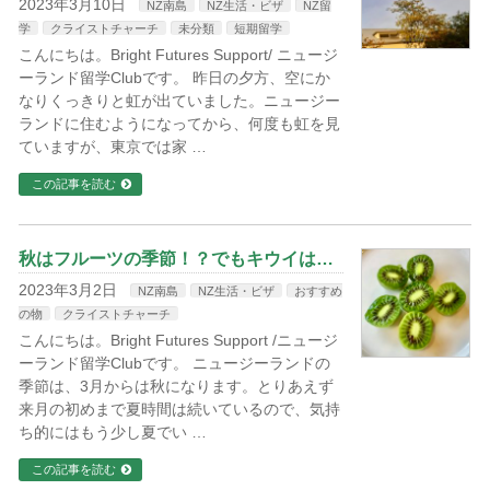
2023年3月10日
NZ南島
NZ生活・ビザ
NZ留
学
クライストチャーチ
未分類
短期留学
こんにちは。Bright Futures Support/ ニュージ
ーランド留学Clubです。 昨日の夕方、空にか
なりくっきりと虹が出ていました。ニュージー
ランドに住むようになってから、何度も虹を見
ていますが、東京では家 …
この記事を読む
秋はフルーツの季節！？でもキウイは…
2023年3月2日
NZ南島
NZ生活・ビザ
おすすめ
の物
クライストチャーチ
こんにちは。Bright Futures Support /ニュージ
ーランド留学Clubです。 ニュージーランドの
季節は、3月からは秋になります。とりあえず
来月の初めまで夏時間は続いているので、気持
ち的にはもう少し夏でい …
この記事を読む