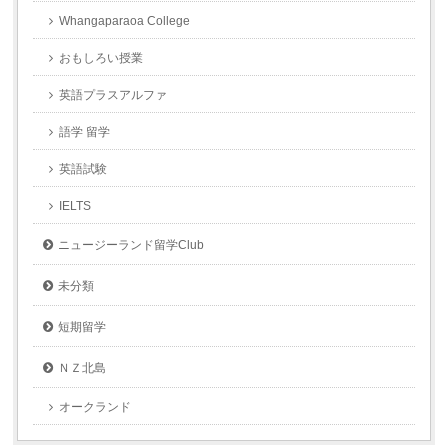
Whangaparaoa College
おもしろい授業
英語プラスアルファ
語学 留学
英語試験
IELTS
ニュージーランド留学Club
未分類
短期留学
ＮＺ北島
オークランド