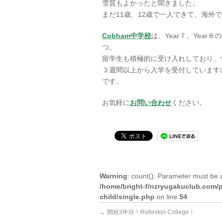
雪質もよかったと聞きました。
まだ11歳、12歳で一人できて、海外
Cobham中学校
は、Year７、Yea
つ。
留学生も積極的に受け入れしており、
３週間以上から入学を受付しています
です。
お気軽に
お問い合わせ
ください。
Warning
: count(): Parameter must be 
/home/bright-f/nzryugakuclub.com/p
child/single.php
on line
54
←
開校3年目！Rolleston College！