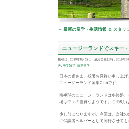
～ 最新の留学・生活情報 ＆ スタ
ニュージーランドでスキー
投稿日 : 2019年8月29日
最終更新日時 : 2019年8
チ
,
中学留学
,
短期留学
日本の皆さま。残暑お見舞い申し上げ
ニュージーランド留学Clubです。
南半球のニュージーランドは冬終盤。
場は中々の雪質なようです。この8月
少し前になりますが、今回は、当社の生徒さ
に保護者ヘルパーとして同行させても