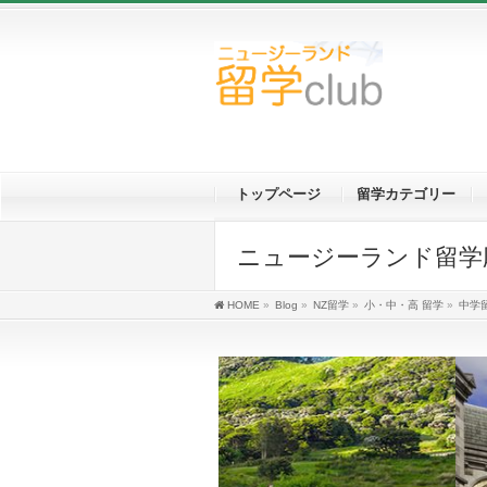
トップページ
留学カテゴリー
ニュージーランド留学応援ブロ
HOME
»
Blog
»
NZ留学
»
小・中・高 留学
»
中学