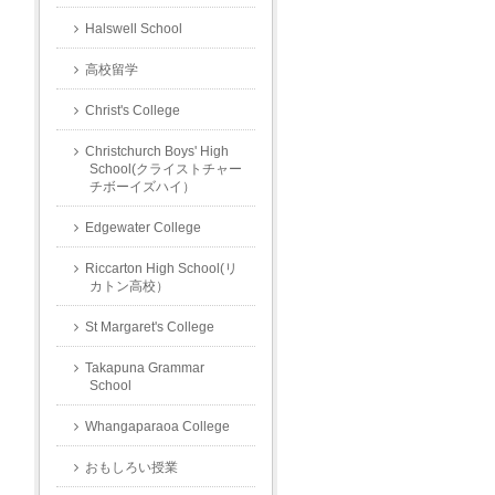
Halswell School
高校留学
Christ's College
Christchurch Boys' High
School(クライストチャー
チボーイズハイ）
Edgewater College
Riccarton High School(リ
カトン高校）
St Margaret's College
Takapuna Grammar
School
Whangaparaoa College
おもしろい授業