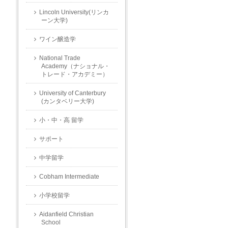
Lincoln University(リンカ
ーン大学)
ワイン醸造学
National Trade
Academy（ナショナル・
トレード・アカデミー）
University of Canterbury
(カンタベリー大学)
小・中・高 留学
サポート
中学留学
Cobham Intermediate
小学校留学
Aidanfield Christian
School