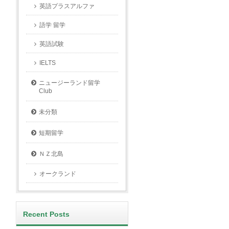
英語プラスアルファ
語学 留学
英語試験
IELTS
ニュージーランド留学
Club
未分類
短期留学
ＮＺ北島
オークランド
Recent Posts