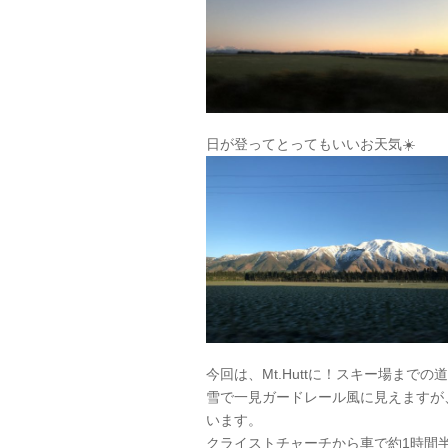
日が登ってとってもいいお天気☀️
今回は、Mt.Huttに！スキー場まで
雪で一見ガードレール風に見えますが
います。
クライストチャーチから車で約1時間