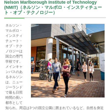
Nelson Marlborough Institute of Technology
(NMIT)（ネルソン・マルボロ・インスティチュー
ト・オブ・テクノロジー）
ネルソン・
マルボロ・
インスティ
チュート・
オブ・テク
ノロジーは
国立の専門
学校です。
メインキャ
ンパスのあ
るネルソン
は、ニュー
ジーランド
で最も日照
時間の長い
都市として
知られ、周辺は3つの国立公園に囲まれているなど、自然を身近