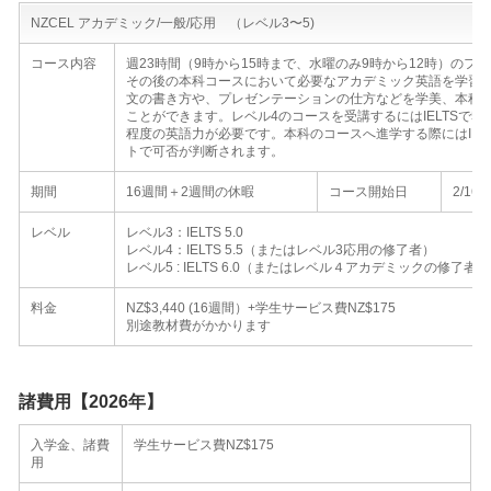
NZCEL アカデミック/一般/応用 （レベル3〜5)
コース内容
週23時間（9時から15時まで、水曜のみ9時から12時）の
その後の本科コースにおいて必要なアカデミック英語を学習
文の書き方や、プレゼンテーションの仕方などを学美、本科
ことができます。レベル4のコースを受講するにはIELTSで5.5、
程度の英語力が必要です。本科のコースへ進学する際にはIEL
トで可否が判断されます。
期間
16週間＋2週間の休暇
コース開始日
2/16、
レベル
レベル3：IELTS 5.0
レベル4：IELTS 5.5（またはレベル3応用の修了者）
レベル5 : IELTS 6.0（またはレベル４アカデミックの修了者）
料金
NZ$3,440 (16週間）+学生サービス費NZ$175
別途教材費がかかります
諸費用【2026年】
入学金、諸費
学生サービス費NZ$175
用