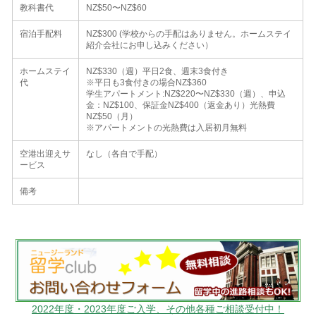
教科書代
NZ$50〜NZ$60
宿泊手配料
NZ$300 (学校からの手配はありません。ホームステイ
紹介会社にお申し込みください）
ホームステイ
NZ$330（週）平日2食、週末3食付き
代
※平日も3食付きの場合NZ$360
学生アパートメント:NZ$220〜NZ$330（週）、申込
金：NZ$100、保証金NZ$400（返金あり）光熱費
NZ$50（月）
※アパートメントの光熱費は入居初月無料
空港出迎えサ
なし（各自で手配）
ービス
備考
2022年度・2023年度ご入学、その他各種ご相談受付中！