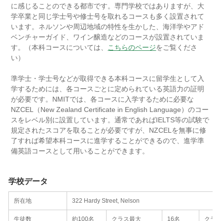
に感じることのできる都市です。専門学校ではありますが、大
学卒業と同じ学士号や修士号を取れるコースも多く設置されて
います。ネルソンや周辺地域の特性を生かした、海洋学やアド
ベンチャーガイド、ワイン醸造などのコースが設置されていま
す。（本科コースについては、
こちらのページ
をご覧くださ
い）
準学士・学士号などが取得できる本科コースに留学生として入
学するためには、各コースごとに定められている英語力の証明
が必要です。NMITでは、各コースに入学するために必要な
NZCEL（New Zealand Certificate in English Language）のコー
スをレベル別に設置しています。通常であればIELTS等の試験で
規定されたスコアを取ることが必要ですが、NZCELを無事に修
了すれば希望本科コースに進学することができるので、進学準
備英語コースとして用いることができます。
学校データ
所在地
322 Hardy Street, Nelson
生徒数
約100名
クラス最大
16名
クラ