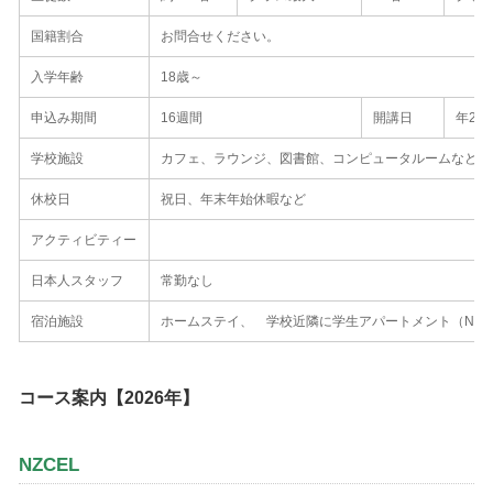
国籍割合
お問合せください。
入学年齢
18歳～
申込み期間
16週間
開講日
年2回
学校施設
カフェ、ラウンジ、図書館、コンピュータルームなど
休校日
祝日、年末年始休暇など
アクティビティー
日本人スタッフ
常勤なし
宿泊施設
ホームステイ、 学校近隣に学生アパートメント（Nikau 
コース案内【2026年】
NZCEL