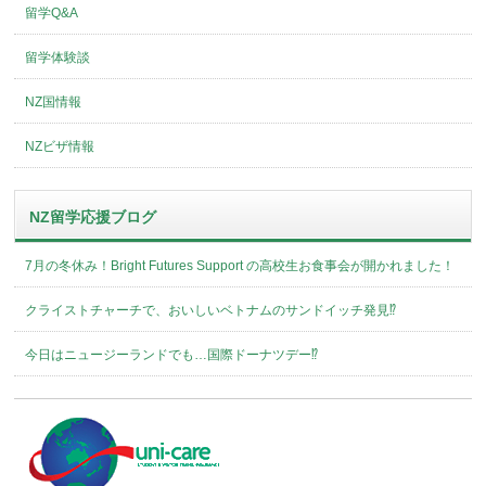
留学Q&A
留学体験談
NZ国情報
NZビザ情報
NZ留学応援ブログ
7月の冬休み！Bright Futures Support の高校生お食事会が開かれました！
クライストチャーチで、おいしいベトナムのサンドイッチ発見⁉︎
今日はニュージーランドでも…国際ドーナツデー⁉︎