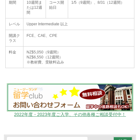
期間
10週間ま
コース開
1/5（9週間）、8/31（12週間）
たは12週
始日
間
レベル
Upper Intermediate 以上
開講ク
FCE、CAE、CPE
ラス
料金
NZ$5,050（9週間）
NZ$6,550（12週間）
※教材費、受験料込み
2022年度・2023年度ご入学、その他各種ご相談受付中！