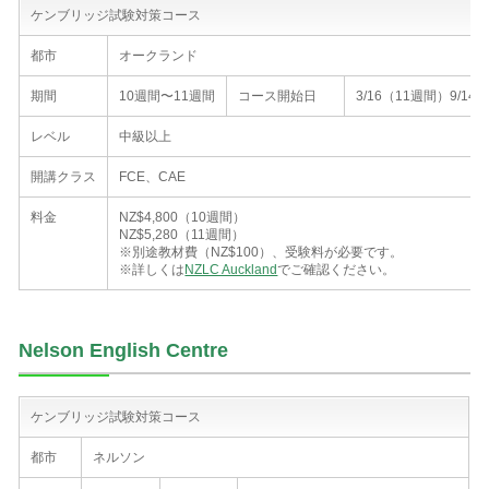
ケンブリッジ試験対策コース
都市
オークランド
期間
10週間〜11週間
コース開始日
3/16（11週間）9/14
レベル
中級以上
開講クラス
FCE、CAE
料金
NZ$4,800（10週間）
NZ$5,280（11週間）
※別途教材費（NZ$100）、受験料が必要です。
※詳しくは
NZLC Auckland
でご確認ください。
Nelson English Centre
ケンブリッジ試験対策コース
都市
ネルソン