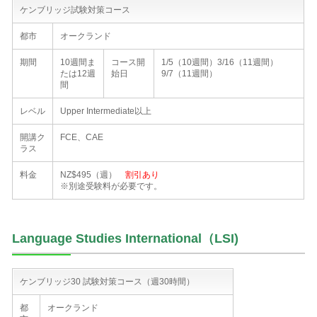
ケンブリッジ試験対策コース
都市
オークランド
期間
10週間ま
コース開
1/5（10週間）3/16（11週間）
たは12週
始日
9/7（11週間）
間
レベル
Upper Intermediate以上
開講ク
FCE、CAE
ラス
料金
NZ$495（週）
割引あり
※別途受験料が必要です。
Language Studies International（LSI)
ケンブリッジ30 試験対策コース（週30時間）
都
オークランド