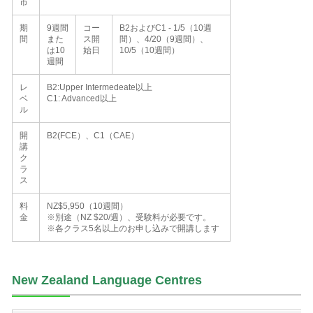
市
期
9週間
コー
B2およびC1 - 1/5（10週
間
また
ス開
間）、4/20（9週間）、
は10
始日
10/5（10週間）
週間
レ
B2:Upper Intermedeate以上
ベ
C1: Advanced以上
ル
開
B2(FCE）、C1（CAE）
講
ク
ラ
ス
料
NZ$5,950（10週間）
金
※別途（NZ $20/週）、受験料が必要です。
※各クラス5名以上のお申し込みで開講します
New Zealand Language Centres