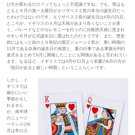
び方が変わるだけ？ってちょっと不思議ですね。でも、実はも
ともと６月の第一土曜日がエリザベス２世の本当の誕生日だっ
たわけではないのです。エリザベス２世の誕生日は4月の21日。
ところが、イギリスの４月は天候があまり良くないことが多
く、パレードなどのセレモニーを行うのに比較的天候に恵まれ
やすい６月が公式誕生日に選ばれたのだそうです。また、歴史
的にはもっと前の１６世紀の国王ジョージ２世が、寒い時期の
11月である自身の誕生日の祝賀と、夏の行事である
軍旗分列行
進式をまとめて6月に開催したことにも関係があると言われてい
ます。なるほど…イギリスでは4月や11月より初夏の6月の方が
「祝日があると嬉しい時期」ということらしいです。
しかし…イ
ギリスでは
確かにいい
季節かもし
れません
が、南半球
のニュージ
ーランドの6
月は冬の入