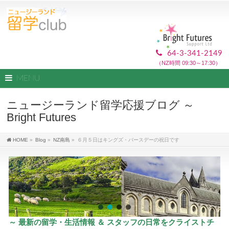
64-3-341-2149
（NZ時間 09:30～17:30）
MENU
ニュージーランド留学応援ブログ ～
Bright Futures
HOME
»
Blog
»
NZ南島
»
６月５日はキングズ・バースデーの祝日です
～ 最新の留学・生活情報 ＆ スタッフの日常をクライストチ