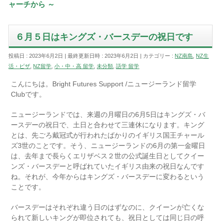
ャーチから ～
６月５日はキングズ・バースデーの祝日です
投稿日 : 2023年6月2日
最終更新日時 : 2023年6月2日
カテゴリー :
NZ南島
,
NZ生
活・ビザ
,
NZ留学
,
小・中・高 留学
,
未分類
,
語学 留学
こんにちは。Bright Futures Support /ニュージーランド留学
Clubです。
ニュージーランドでは、来週の月曜日の6月5日はキングズ・バ
ースデーの祝日で、土日と合わせて三連休になります。キング
とは、先ごろ戴冠式が行われたばかりのイギリス国王チャール
ズ3世のことです。そう、ニュージーランドの6月の第一金曜日
は、去年まで長らくエリザベス２世の公式誕生日としてクイー
ンズ・バースデーと呼ばれていたイギリス由来の祝日なんです
ね。それが、今年からはキングズ・バースデーに変わるという
ことです。
バースデーはそれぞれ違う日のはずなのに、クイーンが亡くな
られて新しいキングが即位されても、祝日としては同じ日の呼