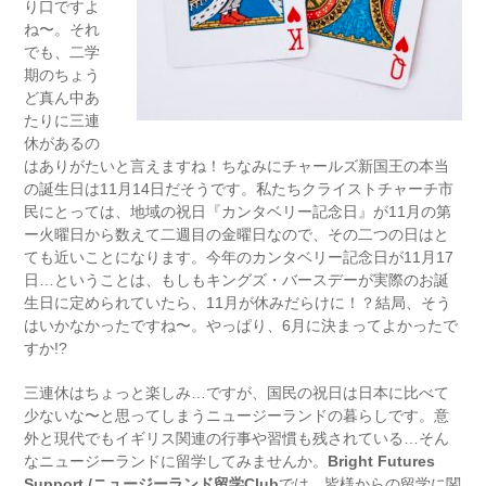
り口ですよ
ね〜。それ
でも、二学
期のちょう
ど真ん中あ
たりに三連
休があるの
はありがたいと言えますね！ちなみにチャールズ新国王の本当
の誕生日は11月14日だそうです。私たちクライストチャーチ市
民にとっては、地域の祝日『カンタベリー記念日』が11月の第
ー火曜日から数えて二週目の金曜日なので、その二つの日はと
ても近いことになります。今年のカンタベリー記念日が11月17
日…ということは、もしもキングズ・バースデーが実際のお誕
生日に定められていたら、11月が休みだらけに！？結局、そう
はいかなかったですね〜。やっぱり、6月に決まってよかったで
すか!?
三連休はちょっと楽しみ…ですが、国民の祝日は日本に比べて
少ないな〜と思ってしまうニュージーランドの暮らしです。意
外と現代でもイギリス関連の行事や習慣も残されている…そん
なニュージーランドに留学してみませんか。
Bright Futures
Support /ニュージーランド留学Club
では、皆様からの留学に関