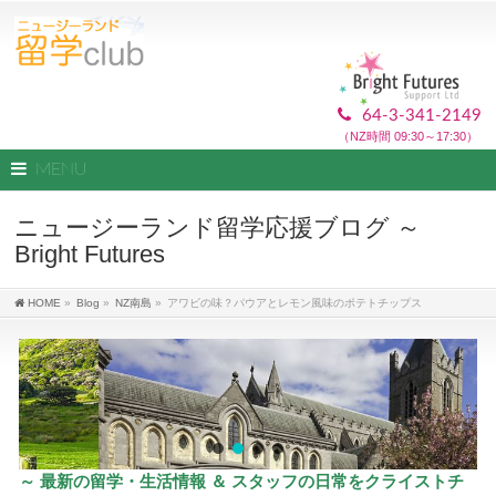
64-3-341-2149
（NZ時間 09:30～17:30）
MENU
ニュージーランド留学応援ブログ ～
Bright Futures
HOME
»
Blog
»
NZ南島
»
アワビの味？パウアとレモン風味のポテトチップス
～ 最新の留学・生活情報 ＆ スタッフの日常をクライストチ