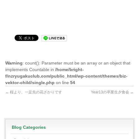
Warning
: count(): Parameter must be an array or an object that
implements Countable in
/home/bright-
f/nzryugakuclub.com/public_html/wp-content/themes/biz-
vektor-child/single.php
on line
54
←
桜より、一足先の花ざかりです
Year13の卒業生夕食会
→
Blog Categories