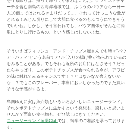
を守る限りは、持って帰ってかまわないんだ。クライストチャ
ーチを含む南島の西海岸地域では、ふつうのパウアなら一日一
人10個まではとれるきまりだって…。それってけっこうな量が
とれる！みじん切りにして大胆に食べるのもふつうにできそう
でいいね。しかし、そう言われても、パウア自体がそんなに簡
単にとりに行けるもの、という感じはしないよね。
ニュージー
ランド留学Club
そういえばフィッシュ・アンド・チップス屋さんでも時々”パウ
ア・パティ”という名前でアワビ入りの揚げ物が売られているの
をみることがある。でもそれも近所のお店にはなさそう？だっ
たらやっぱり、このポテトチップスが食べられる今が、アワビ
の味に触れてみるチャンスです！？とはなかなか言えないか
な…？でもこのフレーバー、本当においしかったのでまた買い
そうな予感がするよ。
ニュージーランド留学Club
島国ゆえに実は魚介類もいろいろおいしいニュージーランド。
それをポテトチップスに生かすという発想も、楽しいと思いま
せんか？面白い食べ物も、ぜひ試しにきてください。
ニュージーランド留学Club
では、留学のご相談を承っておりま
す。