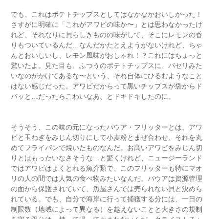
でも、これはポテトチップスとしてはなかなかおいしかった！
さすがに明確に「これがアワビの味か〜」とは思わなかったけ
れど、それなりに貝らしきものの味がして、そこにレモンの香
りもついているんだ…なんだかたとえようがないけれど、ちゃ
んとおいしいし、レモン風味がおしゃれ！？これにはちょっと
驚いたよ。見た目も、ふつうのポテトチップスに、パセリみた
いなのがかけてあるな〜という、それ自体にひるむようなこと
はない感じだった。アワビだからって黒いチップスが袋からド
バッと…だったらこわいなあ、とドキドキしたのに。
ニュージ
ーランド留学
そうそう、この味の元になったパウア・フリッターとは、アワ
ビと玉ねぎをみじん切りにして小麦粉とまぜ合わせ、それを丸
めてフライパンで焼いたものなんだ。お高いアワビをみじん切
りとはもったいなさそうな…と驚くけれど、ニュージーランド
ではアワビはよくとれる魚介類で、このフリッターも特にマオ
リの人の間では人気の食べ物みたいなんだ。パウアは資源管理
の面から保護されていて、魚屋さんでは売られない貝と決めら
れている。でも、自分で海岸に行って捕獲する分には、一日の
制限数（地域によって異なる）を越えないことと大きさの規制