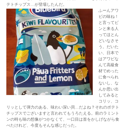
テトチップス…が登場したんだ。
ふーんアワ
ビの味ね！
と言ってピ
ンと来る人
ってほとん
どいなさそ
う。だいた
い、日本で
はアワビな
んて高級食
材でめった
に食べられ
ないし、な
んか思い出
してみると
コリッ、コ
リッとして弾力のある、味わい深い貝…だよね？それのポテト
チップスでございますと言われてもうろたえる。前のラミント
ンの時も味の想像がつかなくて、一口目は首をかしげながら食
べたけれど、今度もそんな感じだった。