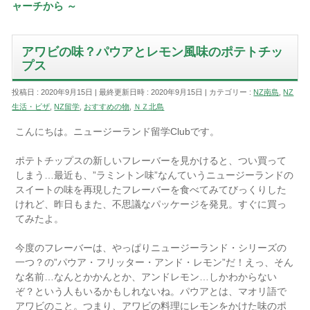
ャーチから ～
アワビの味？パウアとレモン風味のポテトチッ
プス
投稿日 : 2020年9月15日
最終更新日時 : 2020年9月15日
カテゴリー :
NZ南島
,
NZ
生活・ビザ
,
NZ留学
,
おすすめの物
,
ＮＺ北島
こんにちは。ニュージーランド留学Clubです。
ポテトチップスの新しいフレーバーを見かけると、つい買って
しまう…最近も、”ラミントン味”なんていうニュージーランドの
スイートの味を再現したフレーバーを食べてみてびっくりした
けれど、昨日もまた、不思議なパッケージを発見。すぐに買っ
てみたよ。
今度のフレーバーは、やっぱりニュージーランド・シリーズの
一つ？の”パウア・フリッター・アンド・レモン”だ！えっ、そん
な名前…なんとかかんとか、アンドレモン…しかわからない
ぞ？という人もいるかもしれないね。パウアとは、マオリ語で
アワビのこと。つまり、アワビの料理にレモンをかけた味のポ