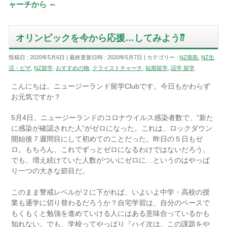
ャーチから ～
オリンピックを今から応援…してみよう⁇
投稿日 : 2020年5月6日
最終更新日時 : 2020年5月7日
カテゴリー :
NZ南島
,
NZ生
活・ビザ
,
NZ留学
,
おすすめの物
,
クライストチャーチ
,
短期留学
,
語学 留学
こんにちは。ニュージーランド留学Clubです。今日もかわらず
お元気ですか？
5月4日。ニュージーランドのコロナウイルス感染者数で、”新た
に感染が確認された人”がゼロになった。これは、ロックダウン
開始後７週間目にして初めてのことだった。昨日の５日もゼ
ロ。もちろん、これでずっとゼロになるわけではないだろう。
でも、増え続けていた人数がついにゼロに…というのはやっぱ
り一つの大きな節目だ。
ニュージーランド留学Clubにゅ
このまま警戒レベルが２に下がれば、いよいよ中学・高校の授
業も通学に切り替わるだろうか？自宅学習は、自分のペースで
もくもくと勉強を進めていける人にはある意味合っているかも
知れない。でも、学校ってやっぱり『ハイ次は、この課題をや