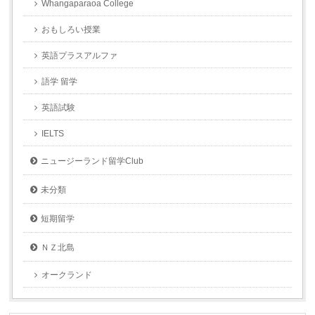
Whangaparaoa College
おもしろい授業
英語プラスアルファ
語学 留学
英語試験
IELTS
ニュージーランド留学Club
未分類
短期留学
ＮＺ北島
オークランド