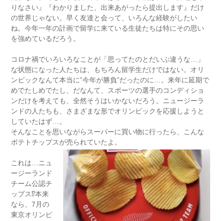
りなさい』『わかりました、出来あがったら提出します』だけ
の世界じゃない。早く友達と会って、いろんな経験がしたい
ね。今年一年の計画で留学に来ている生徒たちは特にその思い
を強めているだろう。
クライストチャーチ留学
コロナ禍でいろいろなことが「思ってたのとだいぶ違うな…」
な状態になった人たちは、もちろん留学生だけではない。オリ
ンピックなんて本当に”今年が勝負”だったのに…。来年に延期で
めでたしめでたし、だなんて、スポーツの選手のコンディショ
ンだけを考えても、全然そうはいかないだろう。ニュージーラ
ンドの人たちも、さまざまな形でオリンピックを応援しようと
していたはず…。
そんなことを思いながらスーパーに買い物に行ったら、こんな
ポテトチップスが売られていたよ。
これは…
ニュ
ージーランド
チーム公認チ
ップス⁉︎本来
なら、7月の
東京オリンピ