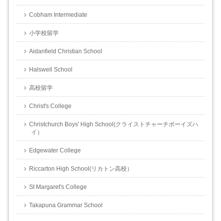
Cobham Intermediate
小学校留学
Aidanfield Christian School
Halswell School
高校留学
Christ's College
Christchurch Boys' High School(クライストチャーチボーイズハ
イ）
Edgewater College
Riccarton High School(リカトン高校）
St Margaret's College
Takapuna Grammar School