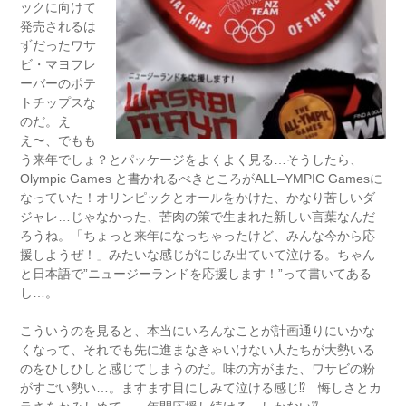
ックに向けて
発売されるは
ずだったワサ
ビ・マヨフレ
ーバーのポテ
トチップスな
のだ。え
え〜、でもも
う来年でしょ？とパッケージをよくよく見る…そうしたら、
Olympic Games と書かれるべきところがALL–YMPIC Gamesに
なっていた！オリンピックとオールをかけた、かなり苦しいダ
ジャレ…じゃなかった、苦肉の策で生まれた新しい言葉なんだ
ろうね。「ちょっと来年になっちゃったけど、みんな今から応
援しようぜ！」みたいな感じがにじみ出ていて泣ける。ちゃん
と日本語で”ニュージーランドを応援します！”って書いてある
し…。
こういうのを見ると、本当にいろんなことが計画通りにいかな
くなって、それでも先に進まなきゃいけない人たちが大勢いる
のをひしひしと感じてしまうのだ。味の方がまた、ワサビの粉
がすごい勢い…。ますます目にしみて泣ける感じ⁉︎ 悔しさとカ