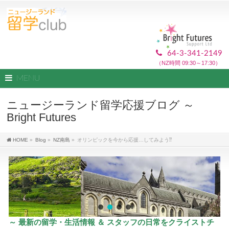
64-3-341-2149
（NZ時間 09:30～17:30）
MENU
ニュージーランド留学応援ブログ ～
Bright Futures
HOME
»
Blog
»
NZ南島
»
オリンピックを今から応援…してみよう⁇
～ 最新の留学・生活情報 ＆ スタッフの日常をクライストチ