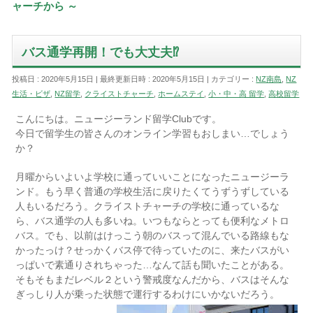
ャーチから ～
バス通学再開！でも大丈夫⁉︎
投稿日 : 2020年5月15日
最終更新日時 : 2020年5月15日
カテゴリー :
NZ南島
,
NZ
生活・ビザ
,
NZ留学
,
クライストチャーチ
,
ホームステイ
,
小・中・高 留学
,
高校留学
こんにちは。ニュージーランド留学Clubです。
今日で留学生の皆さんのオンライン学習もおしまい…でしょう
か？
月曜からいよいよ学校に通っていいことになったニュージーラ
ンド。もう早く普通の学校生活に戻りたくてうずうずしている
人もいるだろう。クライストチャーチの学校に通っているな
ら、バス通学の人も多いね。いつもならとっても便利なメトロ
バス。でも、以前はけっこう朝のバスって混んでいる路線もな
かったっけ？せっかくバス停で待っていたのに、来たバスがい
っぱいで素通りされちゃった…なんて話も聞いたことがある。
そもそもまだレベル２という警戒度なんだから、バスはそんな
ぎっしり人が乗った状態で運行するわけにいかないだろう。