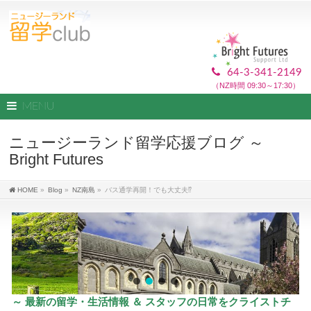
64-3-341-2149
（NZ時間 09:30～17:30）
MENU
ニュージーランド留学応援ブログ ～
Bright Futures
HOME
»
Blog
»
NZ南島
»
バス通学再開！でも大丈夫⁉︎
～ 最新の留学・生活情報 ＆ スタッフの日常をクライストチ