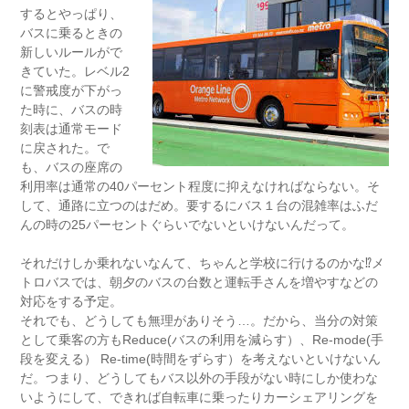
するとやっぱり、
バスに乗るときの
新しいルールがで
きていた。レベル2
に警戒度が下がっ
た時に、バスの時
刻表は通常モード
に戻された。で
も、バスの座席の
利用率は通常の40パーセント程度に抑えなければならない。そ
して、通路に立つのはだめ。要するにバス１台の混雑率はふだ
んの時の25パーセントぐらいでないといけないんだって。
それだけしか乗れないなんて、ちゃんと学校に行けるのかな⁉︎メ
トロバスでは、朝夕のバスの台数と運転手さんを増やすなどの
対応をする予定。
それでも、どうしても無理がありそう…。だから、当分の対策
として乗客の方もReduce(バスの利用を減らす）、Re-mode(手
段を変える） Re-time(時間をずらす）を考えないといけないん
だ。つまり、どうしてもバス以外の手段がない時にしか使わな
いようにして、できれば自転車に乗ったりカーシェアリングを