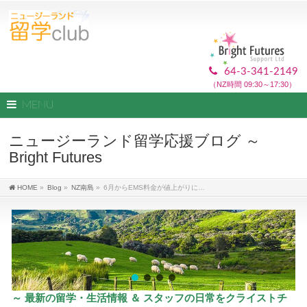
64-3-341-2149
（NZ時間 09:30～17:30）
MENU
ニュージーランド留学応援ブログ ～
Bright Futures
HOME
»
Blog
»
NZ南島
»
6月からEMS料金が値上がりに…
～ 最新の留学・生活情報 ＆ スタッフの日常をクライストチ