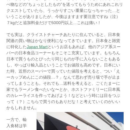
べ物などの”ちょっとしたもの”を送ってもらうためにあれこれリ
クエストしていたら、うっかりすごい重量になっちゃった…と
いうことがありましたが、今後はますます要注意ですね（泣）
７kgだと追加料金だけで5000円以上…これは痛い！
でも実は、クライストチャーチあたりに住んでいると、日本食
関連の買い物はかなり便利になってきています。日本食と雑貨
に特化した
Japan Mart
というお店もあれば、他のアジア系スー
パーの日本食品コーナーもそこそこ充実しています。もちろん
日本で買うものとぴったり同じものが手に入らないこともある
し、やっぱり輸入品ということでお値段も高めです。日本にい
た時、近所のスーパーで買っていた値段を考えると、つい「え
ーカップめんにこの値段…？」なんて思わず売り場で手が止ま
ってしまうことも。それでも…送料を考えると、ごくたまーに
家でもラーメン食べたいな〜とか、ホストファミリーに日本風
のカレーライスを作ってあげよう！などという時には目をつぶ
って（？）こちらで買うのもありだな！と考えていくのがいい
かもしれません。
一方で、輸
入食材は学