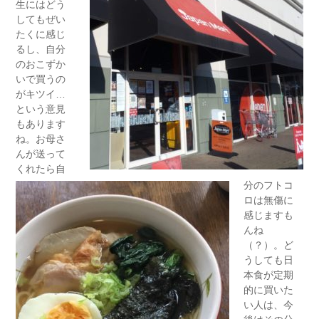
生にはどう
してもぜい
たくに感じ
るし、自分
のおこずか
いで買うの
がキツイ…
という意見
もあります
ね。お母さ
んが送って
くれたら自
分のフトコ
ロは無傷に
感じますも
んね
（？）。ど
うしても日
本食が定期
的に買いた
い人は、今