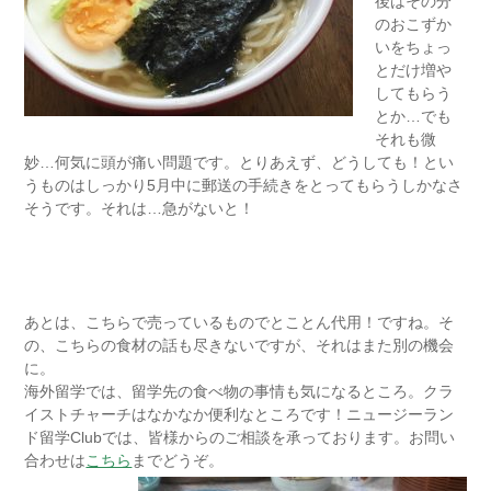
後はその分
のおこずか
いをちょっ
とだけ増や
してもらう
とか…でも
それも微
妙…何気に頭が痛い問題です。とりあえず、どうしても！とい
うものはしっかり5月中に郵送の手続きをとってもらうしかなさ
そうです。それは…急がないと！
あとは、こちらで売っているものでとことん代用！ですね。そ
の、こちらの食材の話も尽きないですが、それはまた別の機会
に。
海外留学では、留学先の食べ物の事情も気になるところ。クラ
イストチャーチはなかなか便利なところです！ニュージーラン
ド留学Clubでは、皆様からのご相談を承っております。お問い
合わせは
こちら
までどうぞ。