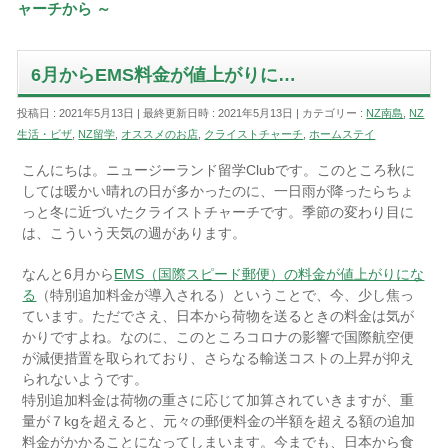
ャーチから ～
6月からEMS料金が値上がりに…
投稿日 : 2021年5月13日
最終更新日時 : 2021年5月13日
カテゴリー :
NZ南島
,
NZ
生活・ビザ
,
NZ留学
,
オススメのお店
,
クライストチャーチ
,
ホームステイ
こんにちは。ニュージーランド留学Clubです。このところ秋に
しては暖かい晴れの日が多かったのに、一日雨が降ったらちょ
っと冬に近づいたクライストチャーチです。季節の変わり目に
は、こういう天気の週があります。
なんと6月から
EMS（国際スピード郵便）の料金が値上がりにな
る
（特別追加料金が導入される）ということで、今、少し焦っ
ています。ただでさえ、日本から荷物を送るときの料金は気が
かりですよね。なのに、このところコロナの影響で国際航空便
が減便措置を取られており、さらなる輸送コストの上昇が抑え
られないようです。
特別追加料金は荷物の重さに応じて加算されていきますが、重
量が７kgを超えると、元々の郵便料金の半額を超える額の追加
料金がかかることになってしまいます。今までも、日本から食