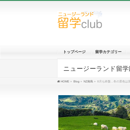
トップページ
留学カテゴリー
ニュージーランド留学応援ブロ
HOME
»
Blog
»
NZ南島
»
8月も終盤…冬の景色は