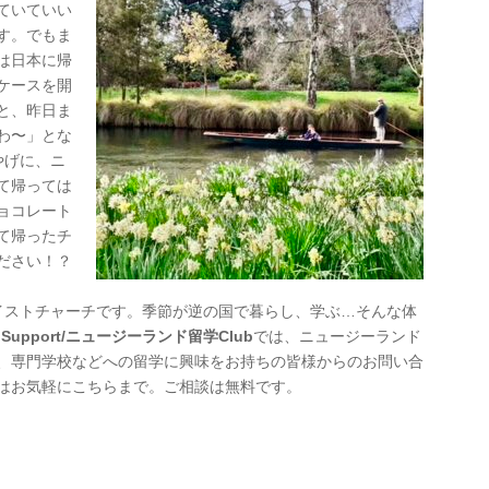
ていていい
す。でもま
は日本に帰
ケースを開
と、昨日ま
わ〜」とな
やげに、ニ
て帰っては
ョコレート
て帰ったチ
ださい！？
イストチャーチです。季節が逆の国で暮らし、学ぶ…そんな体
res Support/ニュージーランド留学Club
では、ニュージーランド
、専門学校などへの留学に興味をお持ちの皆様からのお問い合
はお気軽にこちらまで。ご相談は無料です。