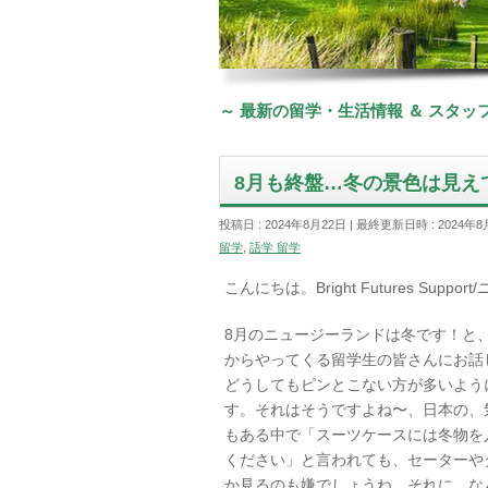
～ 最新の留学・生活情報 ＆ スタ
8月も終盤…冬の景色は見え
投稿日 : 2024年8月22日
最終更新日時 : 2024年8
留学
,
語学 留学
こんにちは。Bright Futures Supp
8月のニュージーランドは冬です！と
からやってくる留学生の皆さんにお話
どうしてもピンとこない方が多いよう
す。それはそうですよね〜、日本の、気
もある中で「スーツケースには冬物を
ください」と言われても、セーターや
か見るのも嫌でしょうね。それに、な