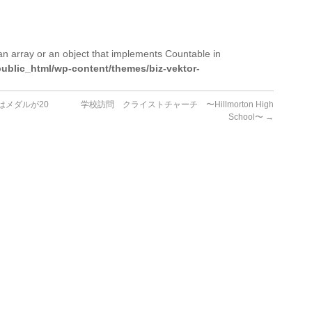
an array or an object that implements Countable in
ublic_html/wp-content/themes/biz-vektor-
メダルが20
学校訪問 クライストチャーチ 〜Hillmorton High
School〜
→