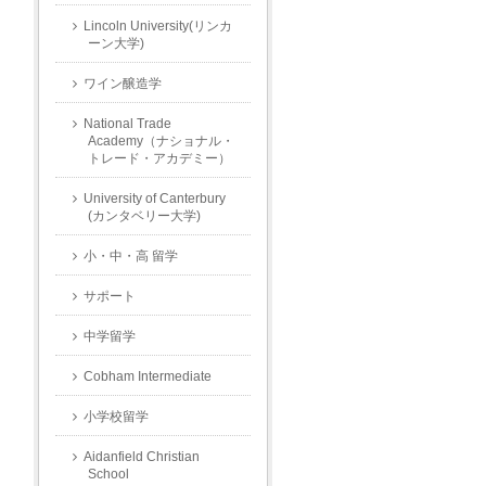
Lincoln University(リンカ
ーン大学)
ワイン醸造学
National Trade
Academy（ナショナル・
トレード・アカデミー）
University of Canterbury
(カンタベリー大学)
小・中・高 留学
サポート
中学留学
Cobham Intermediate
小学校留学
Aidanfield Christian
School