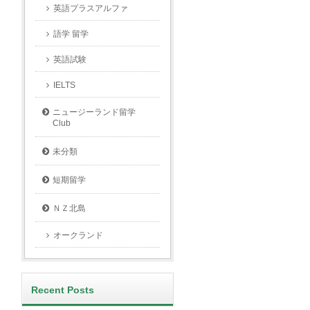
英語プラスアルファ
語学 留学
英語試験
IELTS
ニュージーランド留学
Club
未分類
短期留学
ＮＺ北島
オークランド
Recent Posts