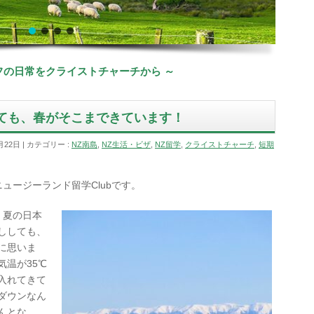
ッフの日常をクライストチャーチから ～
ても、春がそこまできています！
月22日
カテゴリー :
NZ南島
,
NZ生活・ビザ
,
NZ留学
,
クライストチャーチ
,
短期
ort/ニュージーランド留学Clubです。
、夏の日本
ししても、
に思いま
温が35℃
入れてきて
ダウンなん
んとな