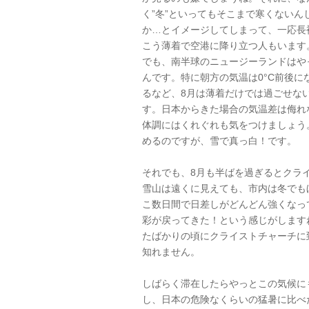
く”冬”といってもそこまで寒くないん
か…とイメージしてしまって、一応長
こう薄着で空港に降り立つ人もいます
でも、南半球のニュージーランドはや
んです。特に朝方の気温は0°C前後に
るなど、8月は薄着だけでは過ごせな
す。日本からきた場合の気温差は侮れ
体調にはくれぐれも気をつけましょう
めるのですが、雪で真っ白！です。
それでも、8月も半ばを過ぎるとクラ
雪山は遠くに見えても、市内は冬でも
こ数日間で日差しがどんどん強くなっ
彩が戻ってきた！という感じがします
たばかりの頃にクライストチャーチに
知れません。
しばらく滞在したらやっとこの気候に
し、日本の危険なくらいの猛暑に比べ