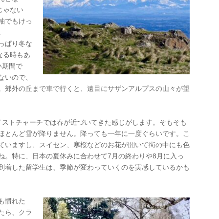
じゃない
袖でもけっ
。
っぱり冬な
なる時もあ
い期間で
ないので、
。郊外の丘まで車で行くと、遠目にサザンアルプスの山々が望
イストチャーチでは春が近づいてきた感じがします。そもそも
ほとんど雪が降りません。降っても一年に一度ぐらいです。こ
ていますし、スイセン、寒桜などのお花が開いて街の中にも色
ね。特に、日本の夏休みに合わせて7月の終わりや8月に入っ
到着した留学生は、季節が変わっていくのを実感しているかも
も慣れた
たら、クラ