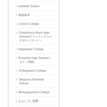
Halswell School
高校留学
Christ's College
Christchurch Boys' High
School(クライストチャー
チボーイズハイ）
Edgewater College
Riccarton High School(リ
カトン高校）
St Margaret's College
Takapuna Grammar
School
Whangaparaoa College
おもしろい授業