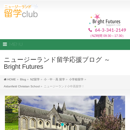
64-3-341-2149
（NZ時間 09:30～17:30）
MENU
ニュージーランド留学応援ブログ ～
Bright Futures
HOME
»
Blog
»
NZ留学
»
小・中・高 留学
»
小学校留学
»
Aidanfield Christian School
»
ニュージーランド小中高留学！