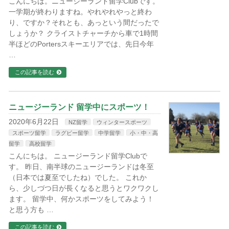
こんにちは。ニュージーランド留学Clubです。
一学期が終わりますね。やれやれやっと終わ
り、ですか？それとも、あっという間だったで
しょうか？ クライストチャーチから車で1時間
半ほどのPortersスキーエリアでは、先日今年
…
この記事を読む
ニュージーランド 留学中にスポーツ！
2020年6月22日
NZ留学
ウィンタースポーツ
スポーツ留学
ラグビー留学
中学留学
小・中・高
留学
高校留学
こんにちは。 ニュージーランド留学Clubで
す。 昨日、南半球のニュージーランドは冬至
（日本では夏至でしたね）でした。 これか
ら、少しづつ日が長くなると思うとワクワクし
ます。 留学中、何かスポーツをしてみよう！
と思う方も …
この記事を読む