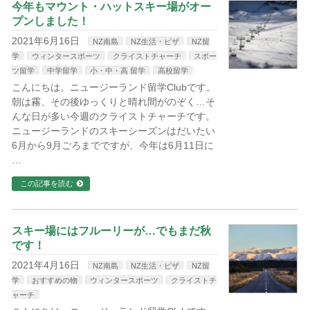
今年もマウント・ハットスキー場がオー
プンしました！
2021年6月16日
NZ南島
NZ生活・ビザ
NZ留
学
ウィンタースポーツ
クライストチャーチ
スポー
ツ留学
中学留学
小・中・高 留学
高校留学
こんにちは。ニュージーランド留学Clubです。
朝は霧、その後ゆっくりと晴れ間がのぞく…そ
んな日が多い今週のクライストチャーチです。
ニュージーランドのスキーシーズンはだいたい
6月から9月ごろまでですが、今年は6月11日に
…
この記事を読む
スキー場にはフルーリーが…でもまだ秋
です！
2021年4月16日
NZ南島
NZ生活・ビザ
NZ留
学
おすすめの物
ウィンタースポーツ
クライストチ
ャーチ