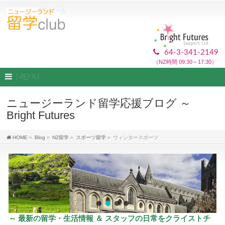
64-3-341-2149
（NZ時間 09:30～17:30）
MENU
ニュージーランド留学応援ブログ ～
Bright Futures
HOME
»
Blog
»
NZ留学
»
スポーツ留学
»
ウィンタースポーツ
～ 最新の留学・生活情報 ＆ スタッフの日常をクライストチ