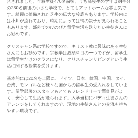
合されました。
全校生徒470名前後、うち高校生の学年は約半分
の230名前後の小さな学校で、とてもアットホームな雰囲気で
す。
綺麗に整備された芝生の広大な校庭もあります。学校内に
は小川が流れており、時期によっては鴨の親子が見られること
もあります。郊外でのびのびと留学生活を送りたい生徒さんに
お勧めです。
クリスチャン系の学校ですので、キリスト教に興味のある生徒
さんにもお勧めです。
宗教学は必須科目の一つですが、留学生
は留学生だけのクラスになり、クリスチャンリビングという生
活に関する授業を受けます。
基本的には
20名を上限に、ドイツ、日本、韓国、中国、タイ、
台湾、モンゴルなど様々な国からの留学生の受入れをしていま
す。留学部署のスタッフもとてもフレンドリーで面倒見がよ
く、安心して生活が送られます。入学当初に
バディ生徒さんの
アレンジをしてくれますので、現地の生徒さんとの交流も持ち
やすい環境です。