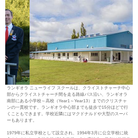
ランギオラ ニューライフ スクールは、
クライストチャーチ中心
部からクライストチャーチ間を走る路線バス沿い、ランギオラ
南部にある小学校～高校（Year1～Year13）までのクリスチャ
ンの一貫校です。ランギオラ中心部までも徒歩で15分ほどで行
くこともできます。学校近隣にはマクドナルドや大型のスーパ
ーもあります。
1979年に私立学校として設立され、1994年3月に公立学校に統