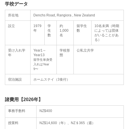
学校データ
所在地
Denchs Road, Rangiora
, New Zealand
設立
1979
学
約
留学生
10名未満（時期
年
生
1,000
数
によっては団体
数
名
がいることがあ
る）
受け入れ学
Year1～
学校形
公私立共学
年
Year13
態
留学生単身受
入れはYear
9〜
宿泊施設
ホームステイ（3食付）
諸費用【2026年】
事務手数料
NZ$400
授業料
NZ$14,600（年）、NZ＄365（週）