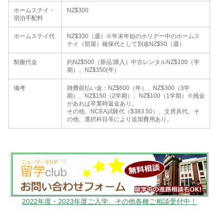
ホームステイ・
NZ$300
宿泊手配料
ホームステイ代
NZ$330（週）※年末年始のホリデー中のホームス
テイ（部屋）確保代として別途NZ$50（週）
制服代金
約NZ$500（新品:購入）中古レンタルNZ$100（学
期）、NZ$350(年）
備考
雑費前払い金：NZ$600（年）、NZ$300（3学
期）、NZ$150（2学期）、NZ$100（1学期）※残金
があれば卒業時返金あり。
その他、NCEA試験代（$383.50）、文房具代、そ
の他、選択科目等により追加費用あり。
2022年度・2023年度ご入学、その他各種ご相談受付中！