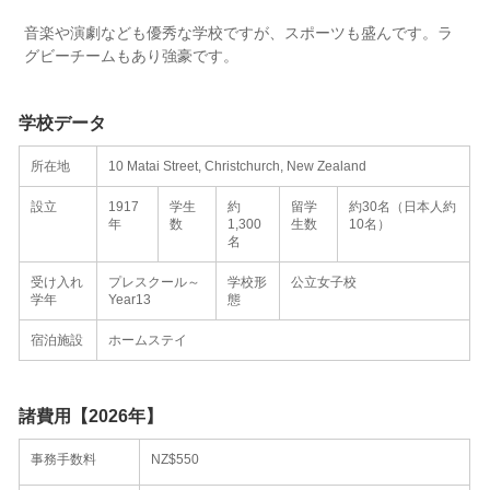
音楽や演劇なども優秀な学校ですが、スポーツも盛んです。ラ
グビーチームもあり強豪です。
学校データ
所在地
10 Matai Street, Christchurch, New Zealand
設立
1917
学生
約
留学
約30名（日本人約
年
数
1,300
生数
10名）
名
受け入れ
プレスクール～
学校形
公立女子校
学年
Year13
態
宿泊施設
ホームステイ
諸費用【2026年】
事務手数料
NZ$550