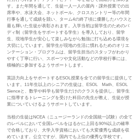
す。また年間を通して、生徒一人一人の屋内・課外授業での出
席率や、水泳大会、ネットボール、クロスカントリー等の年間
行事を通して成績を競い、ターム4の終了頃に優勝したハウスと
最も輝いた生徒が表彰されます。入学当初は留学生のためのバ
ディ制（留学生をサポートする学生）を導入しており、留学
生、現地学生が安心して楽しみながら勉強に打ち込める環境を
大切にしています。留学生が現地の生活に慣れるためのオリエ
ンテーション・プログラムは、留学生担当のスタッフがわかり
やすく丁寧に行い、スポーツや文化活動などの学校行事には、
積極的に参加するようサポートします。
英語力向上をサポートするESOL授業を全ての留学生に提供して
います。11年生以上のシニアの生徒は、ESOL Math、ESOL
Sienceと、数学や科学も留学生だけのクラスを提供し、留学生
に指導するトレーニングを受けた科目の先生が教え、生徒が授
業についていけるようサポートしています。
当校の生徒はNCEA（ニュージーランドの全国統一試験）の全て
のレベルにおいて全国レベルをはるかに上回る90%以上の確率
で合格しており、大学入学資格においても大変優秀な成績を収
めています。公立ですが、国内でも上位の優秀な学校です。