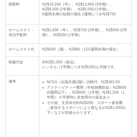
授業料
NZ$18,200（年）、NZ$13,800 (3学期）、
NZ$9,500 (2学期）、NZ$5,050 (1学期）、
8週間未満の短期の場合 1週間につきNZ$750
ホームステイ・
NZ$1,000（年）、NZ$750 (3学期）、NZ$500 (2学
宿泊手配料
期）、NZ$350 (1学期）
ホームステイ代
NZ$400（週) 、NZ$80（日/1週間未満の場合）
制服代金
約NZ$1,300（新品）、
レンタル（1学期につきNZ$160)も可能です。
備考
NCEA（全国共通試験）試験代 NZ$383.50
アクティビティー費用（学校雑費前金）NZ$600
(6週間以下）、NZ$600（1学期）NZ$1,500（1
年間） ※卒業時に未使用分の返金あり
その他、文房具代約NZ$200、スポーツ参加費
（参加するスポーツにより異なるがNZ$1,000以
下）などが別途かかります。