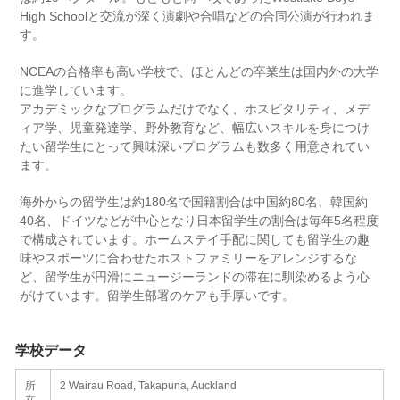
High Schoolと交流が深く演劇や合唱などの合同公演が行われま
す。
NCEAの合格率も高い学校で、ほとんどの卒業生は国内外の大学
に進学しています。
アカデミックなプログラムだけでなく、ホスピタリティ、メデ
ィア学、児童発達学、野外教育など、幅広いスキルを身につけ
たい留学生にとって興味深いプログラムも数多く用意されてい
ます。
海外からの留学生は約180名で国籍割合は中国約80名、韓国約
40名、ドイツなどが中心となり日本留学生の割合は毎年5名程度
で構成されています。ホームステイ手配に関しても留学生の趣
味やスポーツに合わせたホストファミリーをアレンジするな
ど、留学生が円滑にニュージーランドの滞在に馴染めるよう心
がけています。留学生部署のケアも手厚いです。
学校データ
所
2 Wairau Road, Takapuna, Auckland
在