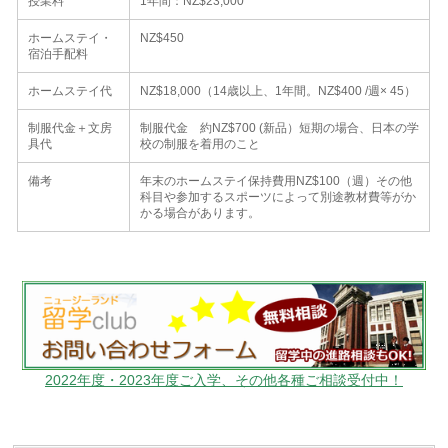
授業料
1年間：NZ$23,000
ホームステイ・
NZ$450
宿泊手配料
ホームステイ代
NZ$18,000（14歳以上、1年間。NZ$400 /週× 45）
制服代金＋文房
制服代金 約NZ$700 (新品）短期の場合、日本の学
具代
校の制服を着用のこと
備考
年末のホームステイ保持費用NZ$100（週）その他
科目や参加するスポーツによって別途教材費等がか
かる場合があります。
2022年度・2023年度ご入学、その他各種ご相談受付中！