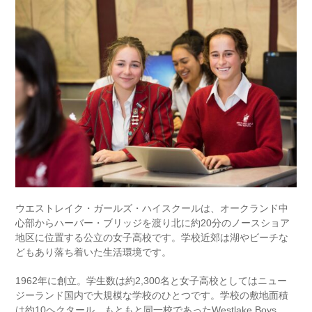
ウエストレイク・ガールズ・ハイスクールは、オークランド中
心部からハーバー・ブリッジを渡り北に約20分のノースショア
地区に位置する公立の女子高校です。学校近郊は湖やビーチな
どもあり落ち着いた生活環境です。
1962年に創立。学生数は約2,300名と女子高校としてはニュー
ジーランド国内で大規模な学校のひとつです。学校の敷地面積
は約10ヘクタール。もともと同一校であったWestlake Boys