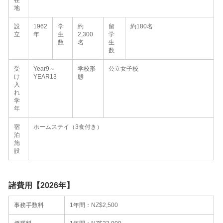
地
設
1962
学
約
留
約180名
立
年
生
2,300
学
数
名
生
数
受
Year9～
学校形
公立女子校
け
YEAR13
態
入
れ
学
年
宿
ホームステイ（3食付き）
泊
施
設
諸費用【2026年】
事務手数料
1年間：NZ$2,500