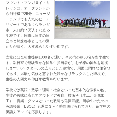
マウント・マンガヌイ・カ
レッジは、オークランドか
ら飛行機で25分、ニュージ
ーランドでも人気のビーチ
リゾートであるタウランガ
市（人口約15万人）にある
学校です。同市は日本の日
立市と姉妹都市としての繋
がりが深く、大変暮らしやすい街です。
当校には全校生徒約1800名が通い、その内の約60名が留学生で
す。親日家で経験豊かな留学生担当者が、お子様の留学を応援
します。8ヘクタールの広々とした敷地で、周囲は閑静な住宅地
であり、温暖な気候と恵まれた静かなリラックスした環境で、
生徒の人間力を伸ばす教育を行います。
学校では英語・数学・理科・社会といった基本的な教科の他、
生徒の興味に応じてアウトドア教育、技術科（木工、金属加
工）、音楽、ダンスといった教科も選択可能。留学生のための
英語授業（ESOL）も週に３～４時間設けられており、留学中の
英語力アップを応援します。