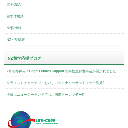
留学Q&A
留学体験談
NZ国情報
NZビザ情報
NZ留学応援ブログ
7月の冬休み！Bright Futures Support の高校生お食事会が開かれました！
クライストチャーチで、おいしいベトナムのサンドイッチ発見⁉︎
今日はニュージーランドでも…国際ドーナツデー⁉︎