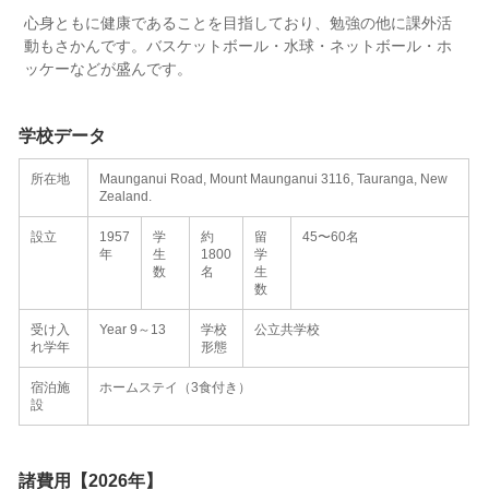
心身ともに健康であることを目指しており、勉強の他に課外活
動もさかんです。バスケットボール・水球・ネットボール・ホ
ッケーなどが盛んです。
学校データ
所在地
Maunganui Road, Mount Maunganui 3116, Tauranga, New
Zealand.
設立
1957
学
約
留
45〜60名
年
生
1800
学
数
名
生
数
受け入
Year 9～13
学校
公立共学校
れ学年
形態
宿泊施
ホームステイ（3食付き）
設
諸費用【2026年】