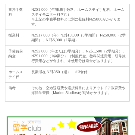
事務手数
NZ$1,000（年/事務手数料、ホームステイ手配料、ホーム
料
ステイモニター料含む）
※上記の事務手数料とは別に登録料NZ$800がかかりま
す。
授業料
NZ$17,000（年）NZ$13,000（3学期間） NZ$9,000（2学
期間）、NZ$5,000（1学期）
予備費前
NZ$2,000（年または3学期分）、NZ$1,500（2学期分）、
納金
NZ$1,000（1学期分）（制服代金、教科関連費用、研修旅
行費用などが含まれ、未使用分は返金があります）
ホームス
長期滞在 NZ$350（週） ※3食付
テイ代
備考
その他、空港送迎費や選択科目によりアウトドア教育費や
海洋学習費（Marine Studies)が別途かかります。